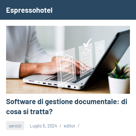
Vai
Espressohotel
al
Dove
contenuto
le
Notizie
Trovano
Casa
Software di gestione documentale: di
cosa si tratta?
servizi
Luglio 5, 2024
editor