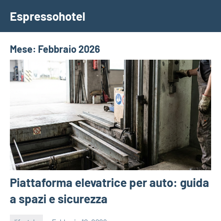
Vai
Espressohotel
al
Dove
contenuto
le
Notizie
Mese:
Febbraio 2026
Trovano
Casa
Piattaforma elevatrice per auto: guida
a spazi e sicurezza