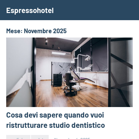
Vai
Espressohotel
al
Dove
contenuto
le
Notizie
Mese:
Novembre 2025
Trovano
Casa
Cosa devi sapere quando vuoi
ristrutturare studio dentistico