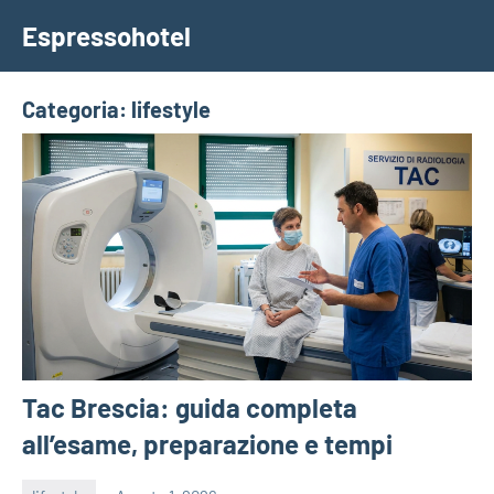
Vai
Espressohotel
al
Dove
contenuto
le
Notizie
Categoria:
lifestyle
Trovano
Casa
Tac Brescia: guida completa
all’esame, preparazione e tempi