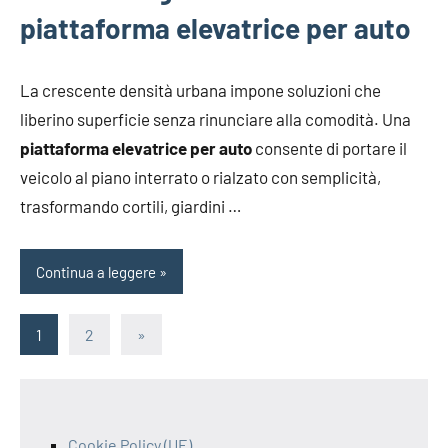
piattaforma elevatrice per auto
La crescente densità urbana impone soluzioni che
liberino superficie senza rinunciare alla comodità. Una
piattaforma elevatrice per auto
consente di portare il
veicolo al piano interrato o rialzato con semplicità,
trasformando cortili, giardini …
Continua a leggere
Paginazione
Articolo
1
2
»
successivo
degli
articoli
Cookie Policy (UE)