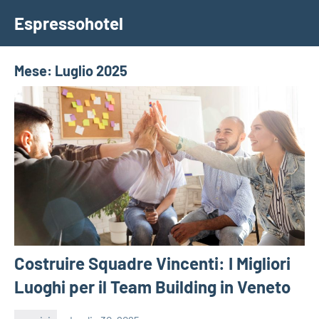
Vai
Espressohotel
al
Dove
contenuto
le
Notizie
Mese:
Luglio 2025
Trovano
Casa
Costruire Squadre Vincenti: I Migliori
Luoghi per il Team Building in Veneto