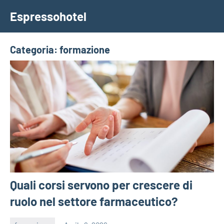
Vai
Espressohotel
al
Dove
contenuto
le
Notizie
Categoria:
formazione
Trovano
Casa
Quali corsi servono per crescere di
ruolo nel settore farmaceutico?