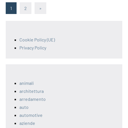
Paginazione
Articolo
1
2
»
successivo
degli
articoli
Cookie Policy (UE)
Privacy Policy
animali
architettura
arredamento
auto
automotive
aziende