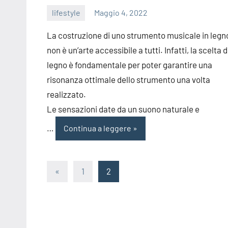
lifestyle
Maggio 4, 2022
editor
La costruzione di uno strumento musicale in legn
non è un’arte accessibile a tutti. Infatti, la scelta d
legno è fondamentale per poter garantire una
risonanza ottimale dello strumento una volta
realizzato.
Le sensazioni date da un suono naturale e
…
Continua a leggere
Paginazione
Articolo
«
1
2
precedente
degli
articoli