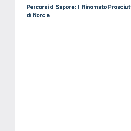
Percorsi di Sapore: Il Rinomato Prosciut
articoli
di Norcia