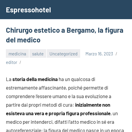
Vai
Espressohotel
al
Dove
contenuto
le
Notizie
Chirurgo estetico a Bergamo, la figura
Trovano
del medico
Casa
medicina
salute
Uncategorized
Marzo 16, 2023
editor
La
storia della medicina
ha un qualcosa di
estremamente affascinante, poiché permette di
comprendere l’essere umano e la sua evoluzione a
partire dai propri metodi di cura:
inizialmente non
esisteva una vera e propria figura professionale
, un
medico per intenderci, difatti l’atto medico in sé era
autoreferenziale; la figura del medico nasce in un epoca