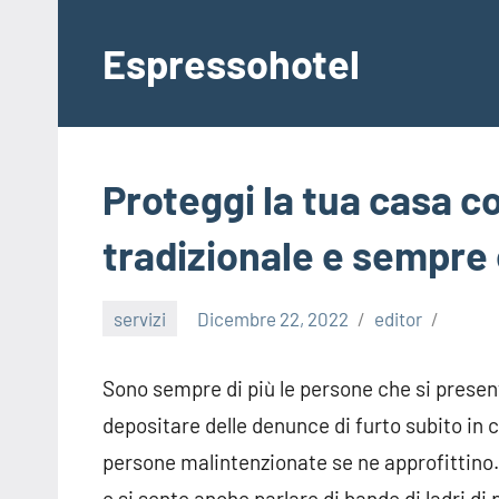
Vai
al
Espressohotel
contenuto
Dove
le
Notizie
Trovano
Proteggi la tua casa co
Casa
tradizionale e sempre 
servizi
Dicembre 22, 2022
editor
Sono sempre di più le persone che si present
depositare delle denunce di furto subito in c
persone malintenzionate se ne approfittino. I
e si sente anche parlare di bande di ladri di