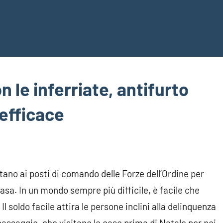
n le inferriate, antifurto
efficace
ano ai posti di comando delle Forze dell’Ordine per
asa. In un mondo sempre più difficile, è facile che
l soldo facile attira le persone inclini alla delinquenza
 passaggio, che visitano le case prima di Natale per poi