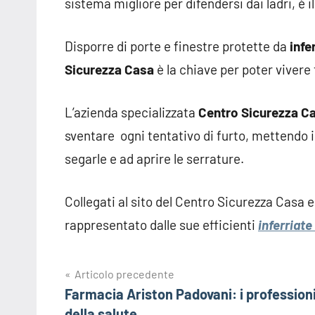
sistema migliore per difendersi dai ladri, è 
Disporre di porte e finestre protette da
infe
Sicurezza Casa
è la chiave per poter vivere 
L’azienda specializzata
Centro Sicurezza C
sventare ogni tentativo di furto, mettendo in 
segarle e ad aprire le serrature.
Collegati al sito del Centro Sicurezza Casa e
rappresentato dalle sue efficienti
inferriate
Navigazione
Articolo precedente
Farmacia Ariston Padovani: i professioni
articoli
della salute