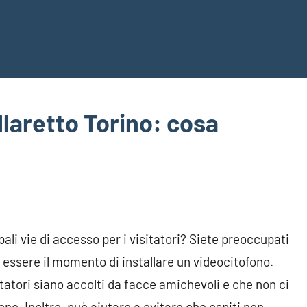
illaretto Torino: cosa
pali vie di accesso per i visitatori? Siete preoccupati
e essere il momento di installare un videocitofono.
itatori siano accolti da facce amichevoli e che non ci
ne. Inoltre, può aiutare a evitare che ospiti non