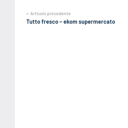
Navigazione
Articolo precedente
Tutto fresco – ekom supermercato
articoli