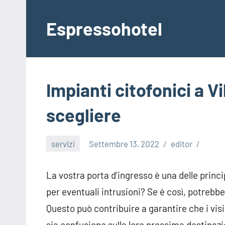
Vai
al
Espressohotel
contenuto
Dove
le
Notizie
Trovano
Impianti citofonici a V
Casa
scegliere
servizi
Settembre 13, 2022
editor
La vostra porta d’ingresso è una delle princi
per eventuali intrusioni? Se è così, potrebb
Questo può contribuire a garantire che i vis
sia confusione sulla loro prossima destinazio