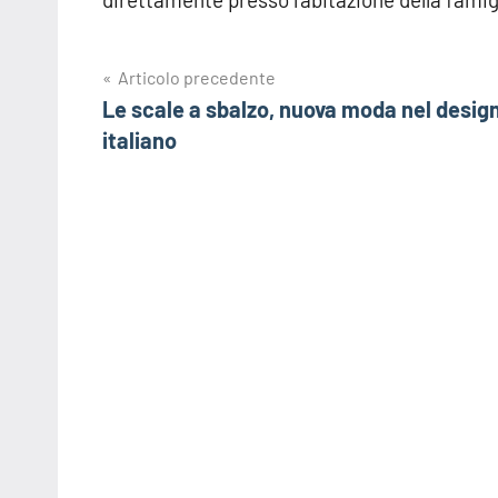
Navigazione
Articolo precedente
Le scale a sbalzo, nuova moda nel desig
articoli
italiano