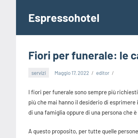
Vai
al
Espressohotel
contenuto
Dove
le
Notizie
Trovano
Fiori per funerale: le 
Casa
servizi
Maggio 17, 2022
editor
I fiori per funerale sono sempre più richiest
più che mai hanno il desiderio di esprimere i
di una famiglia oppure di una persona che è 
A questo proposito, per tutte quelle persone