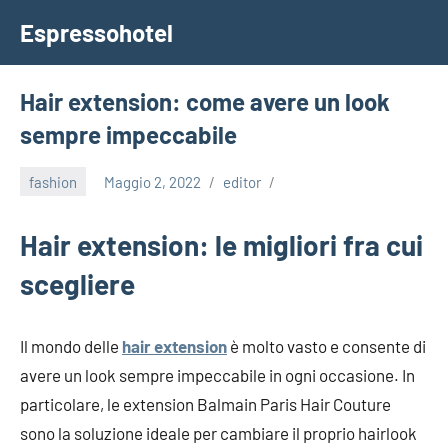
Vai
Espressohotel
al
Dove
contenuto
le
Notizie
Hair extension: come avere un look
Trovano
sempre impeccabile
Casa
fashion
Maggio 2, 2022
editor
Hair extension: le migliori fra cui
scegliere
Il mondo delle
hair extension
è molto vasto e consente di
avere un look sempre impeccabile in ogni occasione. In
particolare, le extension Balmain Paris Hair Couture
sono la soluzione ideale per cambiare il proprio hairlook