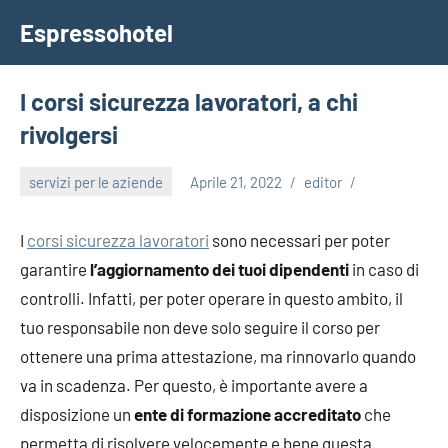
Vai
Espressohotel
al
Dove
contenuto
le
Notizie
I corsi sicurezza lavoratori, a chi
Trovano
rivolgersi
Casa
servizi per le aziende
Aprile 21, 2022
editor
I
corsi sicurezza lavoratori
sono necessari per poter
garantire
l’aggiornamento dei tuoi dipendenti
in caso di
controlli. Infatti, per poter operare in questo ambito, il
tuo responsabile non deve solo seguire il corso per
ottenere una prima attestazione, ma rinnovarlo quando
va in scadenza. Per questo, è importante avere a
disposizione un
ente di formazione accreditato
che
permetta di risolvere velocemente e bene questa