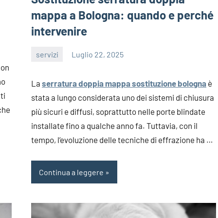
mappa a Bologna: quando e perché
intervenire
servizi
Luglio 22, 2025
editor
non
no
La
serratura doppia mappa sostituzione bologna
è
ti
stata a lungo considerata uno dei sistemi di chiusura
che
più sicuri e diffusi, soprattutto nelle porte blindate
installate fino a qualche anno fa. Tuttavia, con il
tempo, l’evoluzione delle tecniche di effrazione ha …
Continua a leggere