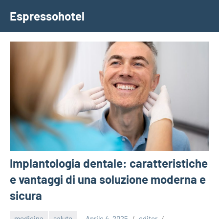
Vai
Espressohotel
al
Dove
contenuto
le
Notizie
Trovano
Casa
Implantologia dentale: caratteristiche
e vantaggi di una soluzione moderna e
sicura
medicina
salute
Aprile 4, 2025
editor