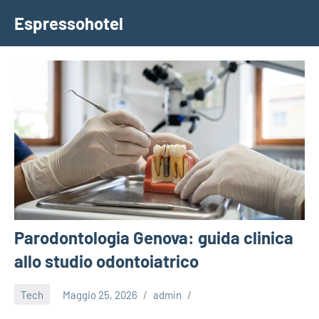
Vai
Espressohotel
al
Dove
contenuto
le
Notizie
Trovano
Casa
Parodontologia Genova: guida clinica
allo studio odontoiatrico
Tech
Maggio 25, 2026
admin