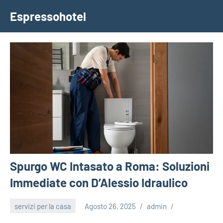
Vai
Espressohotel
al
Dove
contenuto
le
Notizie
Trovano
Casa
Spurgo WC Intasato a Roma: Soluzioni
Immediate con D’Alessio Idraulico
servizi per la casa
Agosto 26, 2025
admin