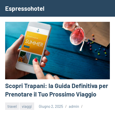
Vai
Espressohotel
al
Dove
contenuto
le
Notizie
Trovano
Casa
Scopri Trapani: la Guida Definitiva per
Prenotare il Tuo Prossimo Viaggio
travel
viaggi
Giugno 2, 2025
admin