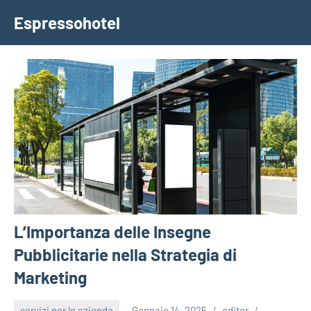
Vai
Espressohotel
al
Dove
contenuto
le
Notizie
Trovano
Casa
L’Importanza delle Insegne
Pubblicitarie nella Strategia di
Marketing
servizi per le aziende
Gennaio 14, 2025
editor