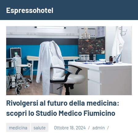
Vai
Espressohotel
al
Dove
contenuto
le
Notizie
Trovano
Casa
Rivolgersi al futuro della medicina:
scopri lo Studio Medico Fiumicino
medicina
salute
Ottobre 18, 2024
admin