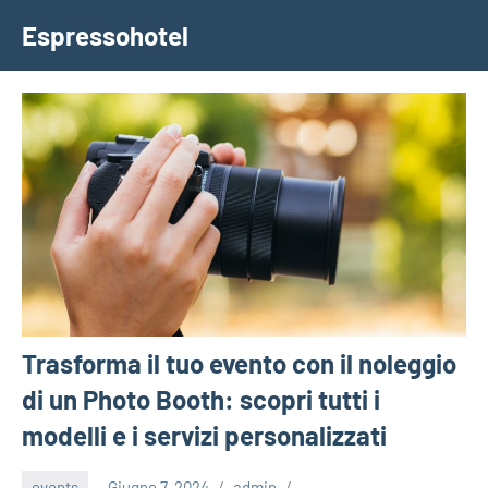
Vai
Espressohotel
al
Dove
contenuto
le
Notizie
Trovano
Casa
Trasforma il tuo evento con il noleggio
di un Photo Booth: scopri tutti i
modelli e i servizi personalizzati
events
Giugno 7, 2024
admin