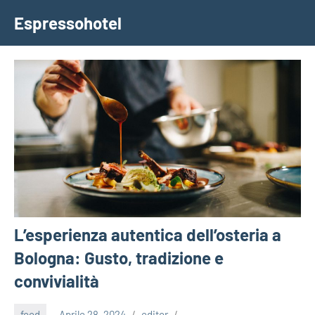
Vai
Espressohotel
al
Dove
contenuto
le
Notizie
Trovano
Casa
L’esperienza autentica dell’osteria a
Bologna: Gusto, tradizione e
convivialità
food
Aprile 28, 2024
editor