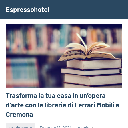
Vai
Espressohotel
al
Dove
contenuto
le
Notizie
Trovano
Casa
Trasforma la tua casa in un’opera
d’arte con le librerie di Ferrari Mobili a
Cremona
arredamento
Febbraio 18, 2024
admin