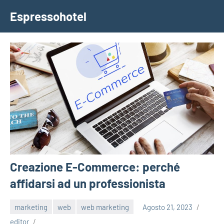
Vai
Espressohotel
al
Dove
contenuto
le
Notizie
Trovano
Casa
Creazione E-Commerce: perché
affidarsi ad un professionista
marketing
web
web marketing
Agosto 21, 2023
editor