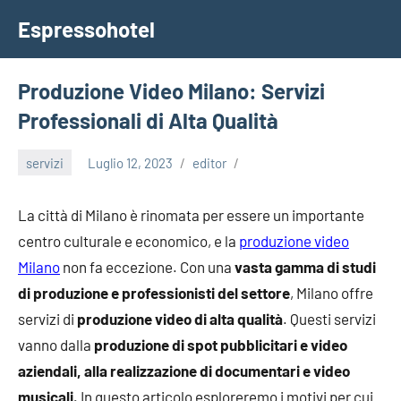
Vai
Espressohotel
al
Dove
contenuto
le
Notizie
Produzione Video Milano: Servizi
Trovano
Professionali di Alta Qualità
Casa
servizi
Luglio 12, 2023
editor
La città di Milano è rinomata per essere un importante
centro culturale e economico, e la
produzione video
Milano
non fa eccezione. Con una
vasta gamma di studi
di produzione e professionisti del settore
, Milano offre
servizi di
produzione video di alta qualità
. Questi servizi
vanno dalla
produzione di spot pubblicitari e video
aziendali, alla realizzazione di documentari e video
musicali.
In questo articolo esploreremo i motivi per cui