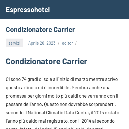
Vai
Espressohotel
al
Dove
contenuto
le
Notizie
Condizionatore Carrier
Trovano
Casa
servizi
Aprile 28, 2023
editor
Condizionatore Carrier
Ci sono 74 gradi di sole all’inizio di marzo mentre scrivo
questo articolo ed è incredibile. Sembra anche una
promessa per giorni molto più caldi che verranno con il
passare dell’anno. Questo non dovrebbe sorprenderti;
secondo il National Climatic Data Center, il 2015 è stato
l’anno più caldo mai registrato, con il 2014 al secondo